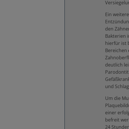
Versiegel
Ein weiter
Entzündung
den Zähnen
Bakterien 
hierfür is
Bereichen e
Zahnoberfl
deutlich le
Parodontiti
Gefäßkran
und Schlag
Um die Mu
Plaquebildu
einer erfo
befreit we
24 Stunden