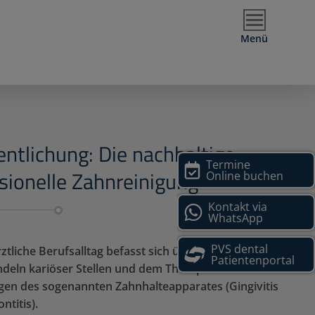
Menü
entlichung: Die nachhaltige
Termine
sionelle Zahnreinigung
Online buchen
Kontakt via
WhatsApp
PVS dental
ztliche Berufsalltag befasst sich überwiegend mit
Patientenportal
eln kariöser Stellen und dem Therapieren von
en des sogenannten Zahnhalteapparates (Gingivitis
ntitis).