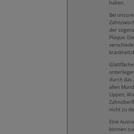
haben.
Bei unzure
Zahnzwisch
der sogena
Plaque. Die
verschied
krankheits
Glattfläch
unterliege
durch das 
allen Mund
Lippen, W
Zahnoberfl
nicht zu de
Eine Ausna
können zur