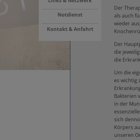
Links & Netzwerk
Der Therap
Notdienst
als auch f
wieder aus
Kontakt & Anfahrt
Knochenrück
Der Hauptg
die jeweili
die Erkran
Um die eig
es wichtig
Erkrankung
Bakterien v
in der Mun
essenziell
sich denno
Körpers au
unseren Or