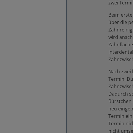
zwei Termi
Beim erste
über die p
Zahnreinig
wird anschl
Zahnfläche
Interdenta
Zahnzwisch
Nach zwei 
Termin. Du
Zahnzwisch
Dadurch sc
Bürstchen 
neu eingep
Termin ein
Termin nich
nicht umset