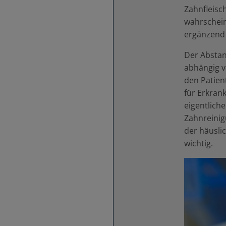
Zahnfleisc
wahrschein
ergänzend 
Der Abstan
abhängig v
den Patien
für Erkra
eigentlich
Zahnreinig
der häusli
wichtig.