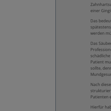
Zahnhartsu
einer Gingi
Das bedeut
spätestens
werden mü
Das Säube
Professione
schädliche
Patient mu
sollte, den
Mundgesun
Nach diese
strukturie
Patienten 
Hierfür ha