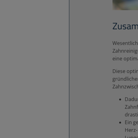
Zusam
Wesentlich
Zahnreinig
eine optim
Diese opti
gründliche
Zahnzwisc
Dadur
Zahnf
drast
Ein g
Herz-
Lunge