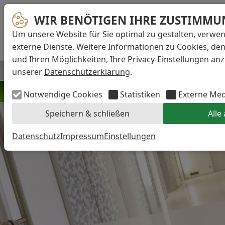
WIR BENÖTIGEN IHRE ZUSTIMMU
Waisenhausdamm 7
Sprechzeiten
38100 Braunschweig
Um unsere Website für Sie optimal zu gestalten, verwe
0531 49695
externe Dienste. Weitere Informationen zu Cookies, de
und Ihren Möglichkeiten, Ihre Privacy-Einstellungen anz
unserer
Datenschutzerklärung
.
WIR STELLEN EIN!
Notwendige Cookies
Statistiken
Externe Me
»KLICK HIER «
Speichern & schließen
Alle
Datenschutz
Impressum
Einstellungen