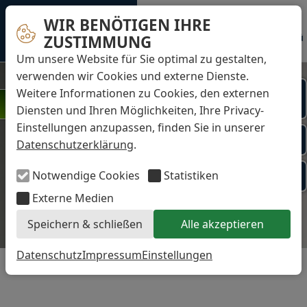
WIR BENÖTIGEN IHRE
Sprechzeiten
Zahnerhaltung am Schloss
0531 49695
Menü
ZUSTIMMUNG
Dr. Buscot und Kollegen
Um unsere Website für Sie optimal zu gestalten,
verwenden wir Cookies und externe Dienste.
Termine
Weitere Informationen zu Cookies, den externen
Online
WIR STELLEN EIN!
buchen
»KLICK HIER «
Diensten und Ihren Möglichkeiten, Ihre Privacy-
Einstellungen anzupassen, finden Sie in unserer
Kontakt via
Datenschutzerklärung
.
WhatsApp
PVS dental
Notwendige Cookies
Statistiken
Patientenportal
Externe Medien
Speichern & schließen
Alle akzeptieren
Datenschutz
Impressum
Einstellungen