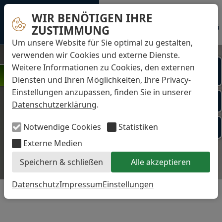
WIR BENÖTIGEN IHRE
Sprechzeiten
Zahnerhaltung am Schloss
0531 49695
Menü
ZUSTIMMUNG
Dr. Buscot und Kollegen
Um unsere Website für Sie optimal zu gestalten,
verwenden wir Cookies und externe Dienste.
Termine
Weitere Informationen zu Cookies, den externen
Online
WIR STELLEN EIN!
buchen
»KLICK HIER «
Diensten und Ihren Möglichkeiten, Ihre Privacy-
Einstellungen anzupassen, finden Sie in unserer
Kontakt via
Datenschutzerklärung
.
WhatsApp
PVS dental
Notwendige Cookies
Statistiken
Patientenportal
Externe Medien
Speichern & schließen
Alle akzeptieren
Datenschutz
Impressum
Einstellungen